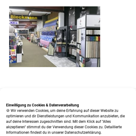
Einwilligung zu Cookies & Datenverarbeitung
SO KÖNNEN SIE KONTAKT MIT UNS AUFNEHMEN:
🍪 Wir verwenden Cookies, um deine Erfahrung auf dieser Website zu
optimieren und dir Dienstleistungen und Kommunikation anzubieten, die
auf deine Interessen zugeschnitten sind. Mit dem Klick auf "Alles
Tel.:
02 03 / 55 33 33
akzeptieren" stimmst du der Verwendung dieser Cookies zu. Detaillierte
Informationen findest du in unserer Datenschutzerklärung.
Fax:
02 03 / 56 06 66