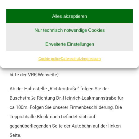
E-Mail:
service@teppichhalle-bleckmann.de
Alles akzeptieren
Nur technisch notwendige Cookies
SO ERREICHEN SIE UNS MIT DEM BUS:
Erweiterte Einstellungen
Fahren Sie mit einer Buslinie bis zur
Haltestelle
„Richterstraße“
.
Cookie policy
Datenschutz
Impressum
(Um eine genaue Busverbindung zu ermitteln folgen Sie
bitte der
VRR-Webseite
)
Ab der Haltestelle „Richterstraße“ folgen Sie der
Buschstraße Richtung Dr.-Heinrich-Laakmannstraße für
ca 100m. Folgen Sie unserer Firmenbeschilderung. Die
Teppichhalle Bleckmann befindet sich auf
gegenüberliegenden Seite der Autobahn auf der linken
Seite.