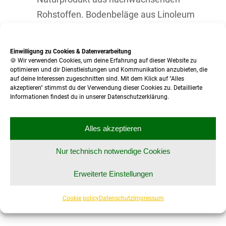
Rohstoffen. Bodenbeläge aus Linoleum
sind elastisch und verfügen über eine hohe
Lebensdauer.
Einwilligung zu Cookies & Datenverarbeitung
🍪 Wir verwenden Cookies, um deine Erfahrung auf dieser Website zu
PVC
optimieren und dir Dienstleistungen und Kommunikation anzubieten, die
auf deine Interessen zugeschnitten sind. Mit dem Klick auf "Alles
PVC-Böden bestehen aus Kunststoff,
akzeptieren" stimmst du der Verwendung dieser Cookies zu. Detaillierte
haben eine glatte Oberfläche, die
Informationen findest du in unserer Datenschutzerklärung.
wasserfest und abwaschbar ist.
Alles akzeptieren
Laminat
Mit Laminat verleihen Sie Ihrem Boden
Nur technisch notwendige Cookies
eine hochwertige Holz-Optik.
Erweiterte Einstellungen
Laminatböden sind schlagfest,
abriebresistent und pflegeleicht.
Cookie policy
Datenschutz
Impressum