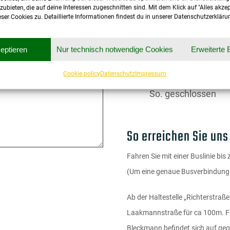
ieten, die auf deine Interessen zugeschnitten sind. Mit dem Klick auf "Alles akze
Ladenöffnungszeit
er Cookies zu. Detaillierte Informationen findest du in unserer Datenschutzerkläru
Mo.-Fr. 9:00 Uhr – 
zeptieren
Nur technisch notwendige Cookies
Erweiterte 
Sa. 9:00 Uhr – 13:0
Cookie policy
Datenschutz
Impressum
So. geschlossen
So erreichen Sie uns
Fahren Sie mit einer Buslinie bis
(Um eine genaue Busverbindung z
Ab der Haltestelle „Richterstraß
Laakmannstraße für ca 100m. Fo
Bleckmann befindet sich auf geg