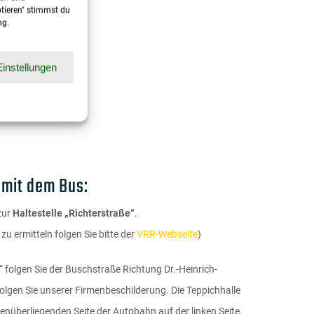
ptieren" stimmst du
en:
ng.
18:00 Uhr
Einstellungen
0 Uhr
 mit dem Bus:
 zur
Haltestelle „Richterstraße“
.
u ermitteln folgen Sie bitte der
VRR-Webseite
)
e“ folgen Sie der Buschstraße Richtung Dr.-Heinrich-
lgen Sie unserer Firmenbeschilderung. Die Teppichhalle
enüberliegenden Seite der Autobahn auf der linken Seite.