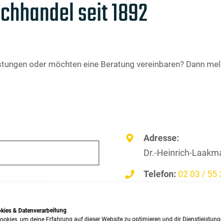
ichhandel seit 1892
tungen oder möchten eine Beratung vereinbaren? Dann melden
Adresse:
Dr.-Heinrich-Laakm
Telefon:
02 03 / 55 
E-Mail:
service@te
okies & Datenverarbeitung
Fax:
02 03 / 56 06 6
ookies, um deine Erfahrung auf dieser Website zu optimieren und dir Dienstleistun