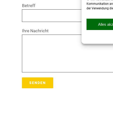
Kommunikation anzub
Betreff
der Verwendung dies
Alles ak
Ihre Nachricht