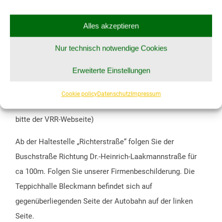
E-Mail:
service@teppichhalle-bleckmann.de
Alles akzeptieren
Nur technisch notwendige Cookies
SO ERREICHEN SIE UNS MIT DEM BUS:
Erweiterte Einstellungen
Fahren Sie mit einer Buslinie bis zur
Haltestelle
„Richterstraße“
.
Cookie policy
Datenschutz
Impressum
(Um eine genaue Busverbindung zu ermitteln folgen Sie
bitte der
VRR-Webseite
)
Ab der Haltestelle „Richterstraße“ folgen Sie der
Buschstraße Richtung Dr.-Heinrich-Laakmannstraße für
ca 100m. Folgen Sie unserer Firmenbeschilderung. Die
Teppichhalle Bleckmann befindet sich auf
gegenüberliegenden Seite der Autobahn auf der linken
Seite.