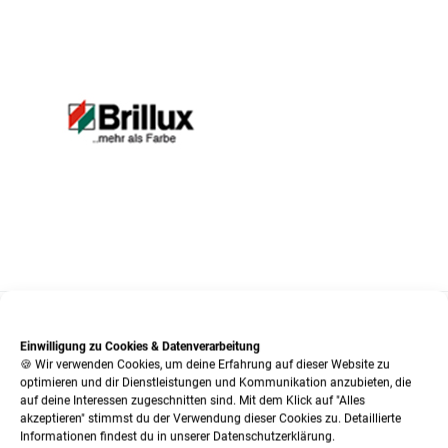
Einwilligung zu Cookies & Datenverarbeitung
SO KÖNNEN SIE KONTAKT MIT UNS AUFNEHMEN:
🍪 Wir verwenden Cookies, um deine Erfahrung auf dieser Website zu
optimieren und dir Dienstleistungen und Kommunikation anzubieten, die
auf deine Interessen zugeschnitten sind. Mit dem Klick auf "Alles
Tel.:
02 03 / 55 33 33
akzeptieren" stimmst du der Verwendung dieser Cookies zu. Detaillierte
Informationen findest du in unserer Datenschutzerklärung.
Fax:
02 03 / 56 06 66