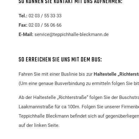
SO KÖNNEN SIE KONTAKT MIT UNS AUFNEHMEN:
Tel.:
02 03 / 55 33 33
Fax:
02 03 / 56 06 66
E-Mail:
service@teppichhalle-bleckmann.de
SO ERREICHEN SIE UNS MIT DEM BUS:
Fahren Sie mit einer Buslinie bis zur
Haltestelle „Richters
(Um eine genaue Busverbindung zu ermitteln folgen Sie bi
Ab der Haltestelle „Richterstraße“ folgen Sie der Buschstr
Laakmannstraße für ca 100m. Folgen Sie unserer Firmenbe
Teppichhalle Bleckmann befindet sich auf gegenüberliege
auf der linken Seite.