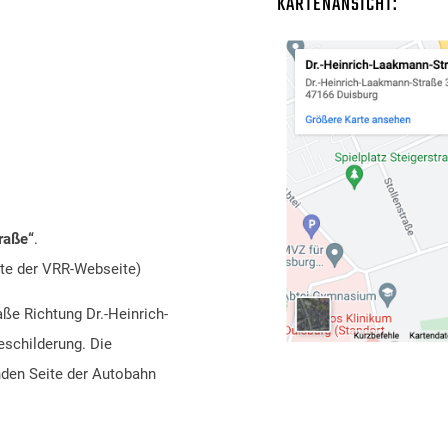
KARTENANSICHT:
traße“
.
tte der
VRR-Webseite
)
aße Richtung Dr.-Heinrich-
schilderung. Die
nden Seite der Autobahn