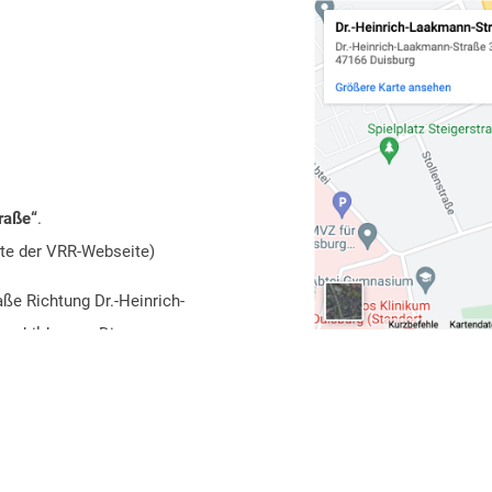
traße“
.
tte der
VRR-Webseite
)
aße Richtung Dr.-Heinrich-
schilderung. Die
nden Seite der Autobahn