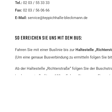
Tel.:
02 03 / 55 33 33
Fax:
02 03 / 56 06 66
E-Mail:
service@teppichhalle-bleckmann.de
SO ERREICHEN SIE UNS MIT DEM BUS:
Fahren Sie mit einer Buslinie bis zur
Haltestelle „Richters
(Um eine genaue Busverbindung zu ermitteln folgen Sie bi
Ab der Haltestelle „Richterstraße“ folgen Sie der Buschstr
Laakmannstraße für ca 100m. Folgen Sie unserer Firmenbe
Teppichhalle Bleckmann befindet sich auf gegenüberliege
auf der linken Seite.