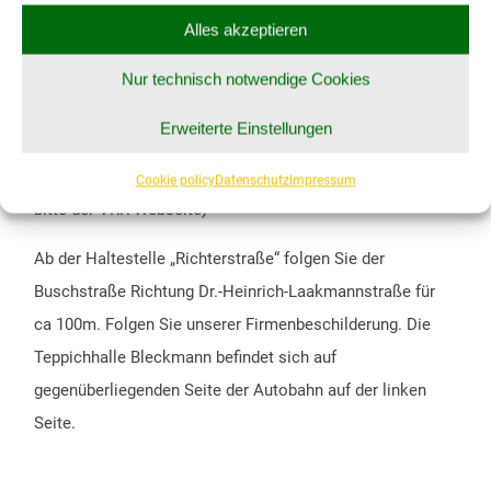
Alles akzeptieren
SO ERREICHEN SIE UNS MIT DEM BUS:
Nur technisch notwendige Cookies
Fahren Sie mit einer Buslinie bis zur
Haltestelle
Erweiterte Einstellungen
„Richterstraße“
.
(Um eine genaue Busverbindung zu ermitteln folgen Sie
Cookie policy
Datenschutz
Impressum
bitte der
VRR-Webseite
)
Ab der Haltestelle „Richterstraße“ folgen Sie der
Buschstraße Richtung Dr.-Heinrich-Laakmannstraße für
ca 100m. Folgen Sie unserer Firmenbeschilderung. Die
Teppichhalle Bleckmann befindet sich auf
gegenüberliegenden Seite der Autobahn auf der linken
Seite.