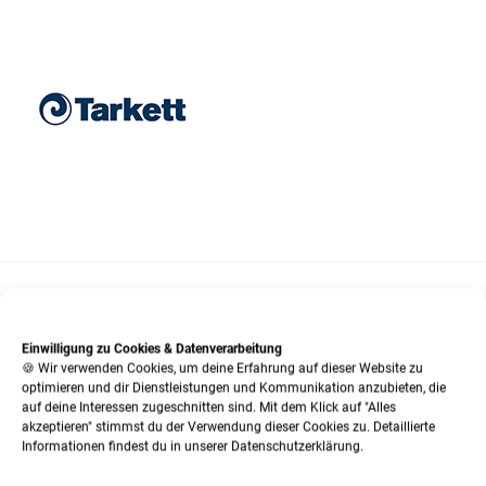
SO KÖNNEN SIE KONTAKT MIT UNS AUFNEHMEN:
Einwilligung zu Cookies & Datenverarbeitung
🍪 Wir verwenden Cookies, um deine Erfahrung auf dieser Website zu
optimieren und dir Dienstleistungen und Kommunikation anzubieten, die
Tel.:
02 03 / 55 33 33
auf deine Interessen zugeschnitten sind. Mit dem Klick auf "Alles
Fax:
02 03 / 56 06 66
akzeptieren" stimmst du der Verwendung dieser Cookies zu. Detaillierte
Informationen findest du in unserer Datenschutzerklärung.
E-Mail:
service@teppichhalle-bleckmann.de