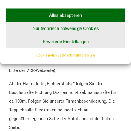
E-Mail:
service@teppichhalle-bleckmann.de
Alles akzeptieren
Nur technisch notwendige Cookies
SO ERREICHEN SIE UNS MIT DEM BUS:
Erweiterte Einstellungen
Fahren Sie mit einer Buslinie bis zur
Haltestelle
„Richterstraße“
.
Cookie policy
Datenschutz
Impressum
(Um eine genaue Busverbindung zu ermitteln folgen Sie
bitte der
VRR-Webseite
)
Ab der Haltestelle „Richterstraße“ folgen Sie der
Buschstraße Richtung Dr.-Heinrich-Laakmannstraße für
ca 100m. Folgen Sie unserer Firmenbeschilderung. Die
Teppichhalle Bleckmann befindet sich auf
gegenüberliegenden Seite der Autobahn auf der linken
Seite.