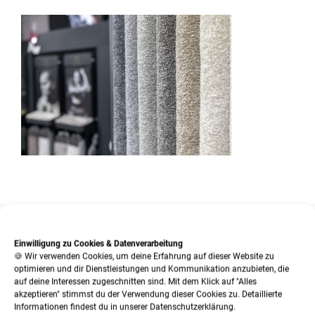
Einwilligung zu Cookies & Datenverarbeitung
SO KÖNNEN SIE KONTAKT MIT UNS AUFNEHMEN:
🍪 Wir verwenden Cookies, um deine Erfahrung auf dieser Website zu
optimieren und dir Dienstleistungen und Kommunikation anzubieten, die
auf deine Interessen zugeschnitten sind. Mit dem Klick auf "Alles
Tel.:
02 03 / 55 33 33
akzeptieren" stimmst du der Verwendung dieser Cookies zu. Detaillierte
Informationen findest du in unserer Datenschutzerklärung.
Fax:
02 03 / 56 06 66