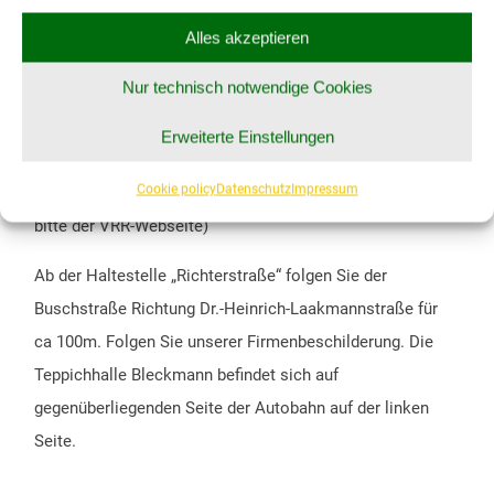
Alles akzeptieren
SO ERREICHEN SIE UNS MIT DEM BUS:
Nur technisch notwendige Cookies
Fahren Sie mit einer Buslinie bis zur
Haltestelle
Erweiterte Einstellungen
„Richterstraße“
.
Cookie policy
Datenschutz
Impressum
(Um eine genaue Busverbindung zu ermitteln folgen Sie
bitte der
VRR-Webseite
)
Ab der Haltestelle „Richterstraße“ folgen Sie der
Buschstraße Richtung Dr.-Heinrich-Laakmannstraße für
ca 100m. Folgen Sie unserer Firmenbeschilderung. Die
Teppichhalle Bleckmann befindet sich auf
gegenüberliegenden Seite der Autobahn auf der linken
Seite.