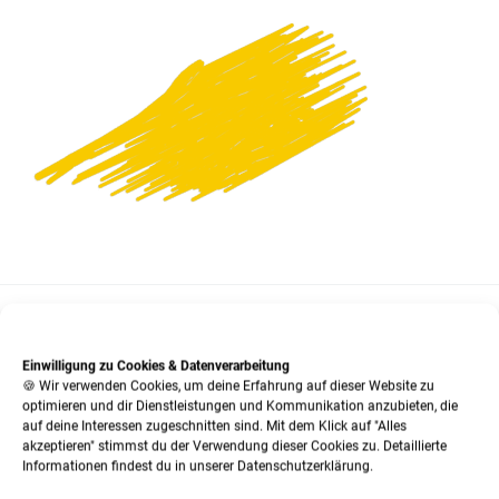
SO KÖNNEN SIE KONTAKT MIT UNS AUFNEHMEN:
Einwilligung zu Cookies & Datenverarbeitung
🍪 Wir verwenden Cookies, um deine Erfahrung auf dieser Website zu
optimieren und dir Dienstleistungen und Kommunikation anzubieten, die
Tel.:
02 03 / 55 33 33
auf deine Interessen zugeschnitten sind. Mit dem Klick auf "Alles
akzeptieren" stimmst du der Verwendung dieser Cookies zu. Detaillierte
Fax:
02 03 / 56 06 66
Informationen findest du in unserer Datenschutzerklärung.
E-Mail:
service@teppichhalle-bleckmann.de