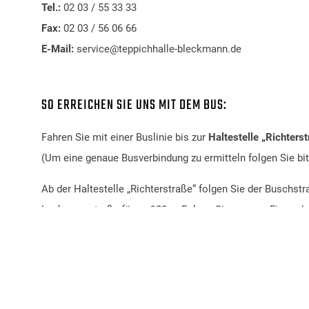
Tel.:
02 03 / 55 33 33
Fax:
02 03 / 56 06 66
E-Mail:
service@teppichhalle-bleckmann.de
SO ERREICHEN SIE UNS MIT DEM BUS:
Fahren Sie mit einer Buslinie bis zur
Haltestelle „Richters
(Um eine genaue Busverbindung zu ermitteln folgen Sie bi
Ab der Haltestelle „Richterstraße“ folgen Sie der Buschstr
Laakmannstraße für ca 100m. Folgen Sie unserer Firmenbe
Teppichhalle Bleckmann befindet sich auf gegenüberliege
auf der linken Seite.