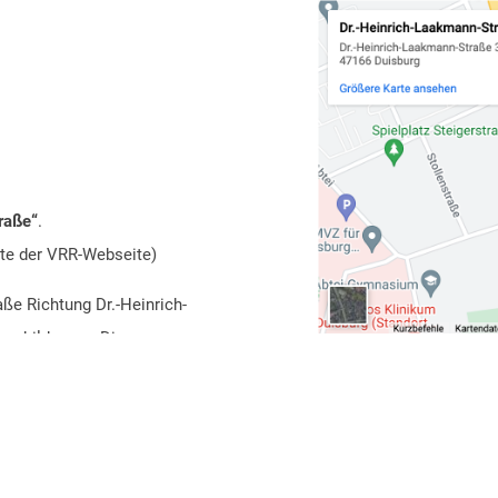
traße“
.
tte der
VRR-Webseite
)
aße Richtung Dr.-Heinrich-
schilderung. Die
nden Seite der Autobahn